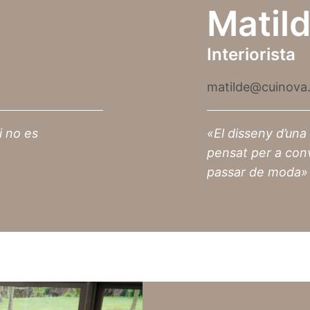
Matil
Interiorista
matilde@cuinova
i no es
«El disseny d’una
pensat per a con
passar de moda»