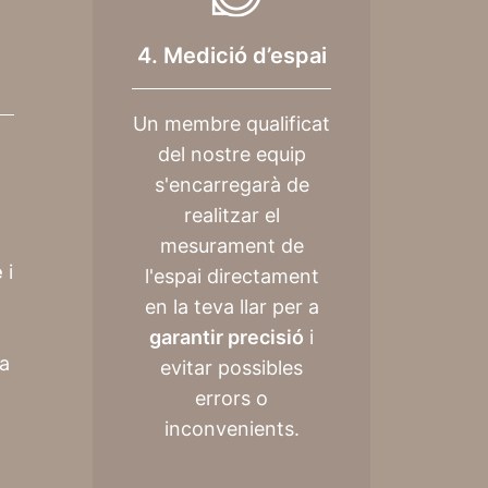
4. Medició d’espai
Un membre qualificat
del nostre equip
s'encarregarà de
realitzar el
mesurament de
e
i
l'espai directament
en la teva llar per a
garantir precisió
i
a
evitar possibles
errors o
inconvenients.