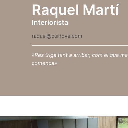
Raquel Martí
Interiorista
raquel@cuinova.com
«Res triga tant a arribar, com el que ma
comença»