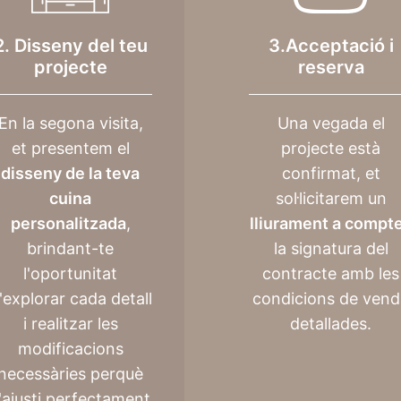
2. Disseny del teu
3.Acceptació i
projecte
reserva
En la segona visita,
Una vegada el
et presentem el
projecte està
disseny de la teva
confirmat, et
cuina
sol·licitarem un
personalitzada
,
lliurament a compt
brindant-te
la signatura del
l'oportunitat
contracte amb les
'explorar cada detall
condicions de vend
i realitzar les
detallades.
modificacions
necessàries perquè
'ajusti perfectament