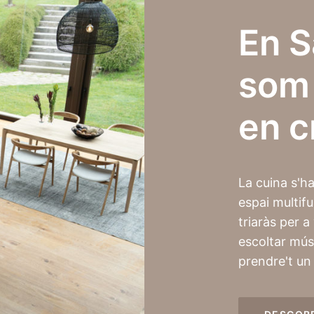
En S
som 
en c
La cuina s'ha
espai multif
triaràs per a
escoltar músi
prendre't un