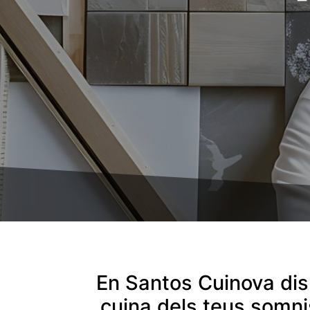
En Santos Cuinova disp
cuina dels teus somni