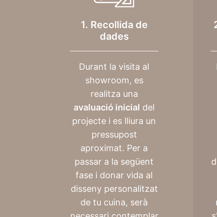
1. Recollida de
dades
Durant la visita al
showroom, es
realitza una
avaluació inicial
del
projecte i es lliura un
pressupost
aproximat. Per a
passar a la següent
d
fase i donar vida al
disseny personalitzat
de tu cuina, serà
necessari contemplar
s