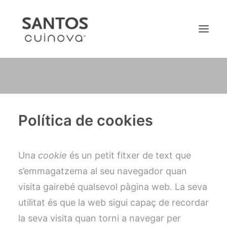
CUINES SANTOS
DESCOBREIX
Política de cookies
MOBILIARI
SHOWROOM
ÀREA PROFESSIONALS
Una
cookie
és un petit fitxer de text que
BLOG
s’emmagatzema al seu navegador quan
visita gairebé qualsevol pàgina web. La seva
RESERVA CITA PRÈVIA
utilitat és que la web sigui capaç de recordar
la seva visita quan torni a navegar per
Català